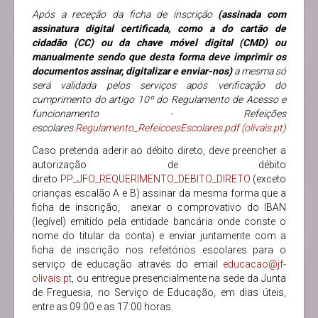
Após a receção da ficha de inscrição
(assinada com
assinatura digital certificada, como a do cartão de
cidadão (CC) ou da chave móvel digital (CMD) ou
manualmente sendo que desta forma deve imprimir os
documentos assinar, digitalizar e enviar-nos)
a mesma só
será validada pelos serviços após verificação do
cumprimento do artigo 10º do Regulamento de Acesso e
funcionamento - Refeições
escolares.
Regulamento_RefeicoesEscolares.pdf (olivais.pt)
Caso pretenda aderir ao débito direto, deve preencher a
autorização de débito
direto
PP_JFO_REQUERIMENTO_DEBITO_DIRETO
(exceto
crianças escalão A e B) assinar da mesma forma que a
ficha de inscrição, anexar o comprovativo do IBAN
(legível) emitido pela entidade bancária onde conste o
nome do titular da conta) e enviar juntamente com a
ficha de inscrição nos refeitórios escolares para o
serviço de educação através do email
educacao@jf-
olivais.pt
, ou entregue presencialmente na sede da Junta
de Freguesia, no Serviço de Educação, em dias úteis,
entre as 09:00 e as 17:00 horas.