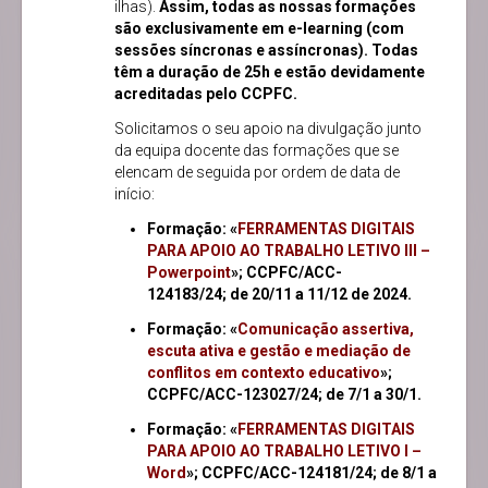
ilhas).
Assim, todas as nossas formações
são exclusivamente em e-learning (com
sessões síncronas e assíncronas). Todas
têm a duração de 25h e estão devidamente
acreditadas pelo CCPFC.
Solicitamos o seu apoio na divulgação junto
da equipa docente das formações que se
elencam de seguida por ordem de data de
início:
Formação: «
FERRAMENTAS DIGITAIS
PARA APOIO AO TRABALHO LETIVO III –
Powerpoint
»; CCPFC/ACC-
124183/24; de 20/11 a 11/12 de 2024.
Formação: «
Comunicação assertiva,
escuta ativa e gestão e mediação de
conflitos em contexto educativo
»;
CCPFC/ACC-123027/24; de 7/1 a 30/1.
Formação: «
FERRAMENTAS DIGITAIS
PARA APOIO AO TRABALHO LETIVO I –
Word
»; CCPFC/ACC-124181/24; de 8/1 a