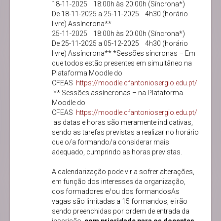
18-11-2025 18:00h às 20:00h (Síncrona*)
De 18-11-2025 a 25-11-2025 4h30 (horário
livre) Assíncrona**
25-11-2025 18:00h às 20:00h (Síncrona*)
De 25-11-2025 a 05-12-2025 4h30 (horário
livre) Assíncrona** *Sessões síncronas – Em
que todos estão presentes em simultâneo na
Plataforma Moodle do
CFEAS
https://moodle.cfantoniosergio.edu.pt/
** Sessões assíncronas – na Plataforma
Moodle do
CFEAS
https://moodle.cfantoniosergio.edu.pt/
as datas e horas são meramente indicativas,
sendo as tarefas previstas a realizar no horário
que o/a formando/a considerar mais
adequado, cumprindo as horas previstas.
A calendarização pode vir a sofrer alterações,
em função dos interesses da organização,
dos formadores e/ou dos formandosAs
vagas são limitadas a 15 formandos, e irão
sendo preenchidas por ordem de entrada da