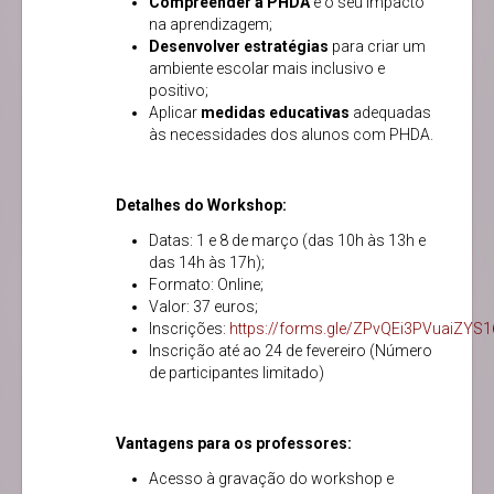
Compreender a PHDA
e o seu impacto
na aprendizagem;
Desenvolver estratégias
para criar um
ambiente escolar mais inclusivo e
positivo;
Aplicar
medidas educativas
adequadas
às necessidades dos alunos com PHDA.
Detalhes do Workshop:
Datas: 1 e 8 de março (das 10h às 13h e
das 14h às 17h);
Formato: Online;
Valor: 37 euros;
Inscrições:
https://forms.gle/ZPvQEi3PVuaiZYS1
Inscrição até ao 24 de fevereiro (Número
de participantes limitado)
Vantagens para os professores:
Acesso à gravação do workshop e