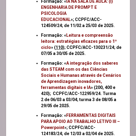
Formação: «
IA NA SALA DE AULA: (I)
ENGENHARIA DE PROMPT E
PSICOLOGIA
EDUCACIONAL
»; CCPFC/ACC-
124509/24;
de 11/02 a 25/03 de 2025.
Formação: «
Leitura e compreensão
leitora: estratégias eficazes para o 1º
ciclo
» (
110
); CCPFC/ACC-130231/24; de
07/05 a 30/05 de 2025.
Formação: «
A integração dos saberes
das STEAM com os das Ciências
Sociais e Humanas através de Cenários
de Aprendizagem inovadores,
ferramentas digitais e IA
» (200, 400 e
420); CCPFC/ACC-122959/24. Turma
2 de 06/03 a 03/04; t
urma 3 de 08/05 a
29/05 de 2025.
Formação: «
FERRAMENTAS DIGITAIS
PARA APOIO AO TRABALHO LETIVO III –
Powerpoint
»; CCPFC/ACC-
124183/24; de 12/03 a 02/04 de 2025.