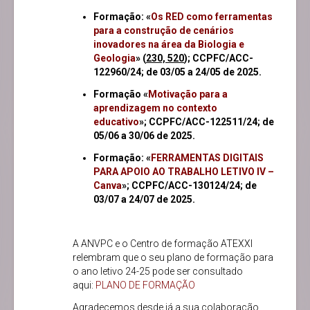
Formação: «
Os RED como ferramentas
para a construção de cenários
inovadores na área da Biologia e
Geologia
» (
230, 520
); CCPFC/ACC-
122960/24; de 03/05 a 24/05 de 2025.
Formação «
Motivação para a
aprendizagem no contexto
educativo
»; CCPFC/ACC-122511/24; de
05/06 a 30/06 de 2025.
Formação: «
FERRAMENTAS DIGITAIS
PARA APOIO AO TRABALHO LETIVO IV –
Canva
»; CCPFC/ACC-130124/24; de
03/07 a 24/07 de 2025.
A ANVPC e o Centro de formação ATEXXI
relembram que o seu plano de formação para
o ano letivo 24-25 pode ser consultado
aqui:
PLANO DE FORMAÇÃO
Agradecemos desde já a sua colaboração