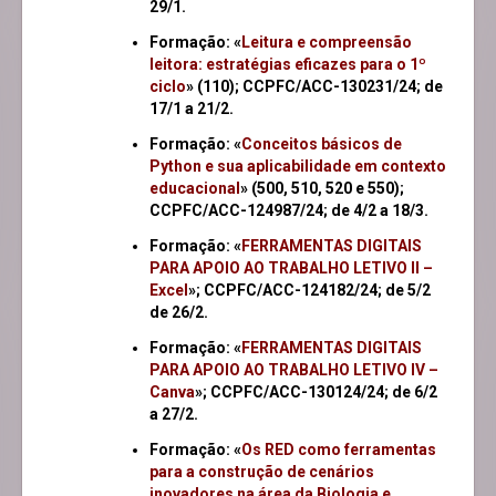
29/1.
Formação: «
Leitura e compreensão
leitora: estratégias eficazes para o 1º
ciclo
» (110); CCPFC/ACC-130231/24; de
17/1 a 21/2.
Formação: «
Conceitos básicos de
Python e sua aplicabilidade em contexto
educacional
» (500, 510, 520 e 550);
CCPFC/ACC-124987/24; de 4/2 a 18/3.
Formação: «
FERRAMENTAS DIGITAIS
PARA APOIO AO TRABALHO LETIVO II –
Excel
»; CCPFC/ACC-124182/24; de 5/2
de 26/2.
Formação: «
FERRAMENTAS DIGITAIS
PARA APOIO AO TRABALHO LETIVO IV –
Canva
»; CCPFC/ACC-130124/24; de 6/2
a 27/2.
Formação: «
Os RED como ferramentas
para a construção de cenários
inovadores na área da Biologia e