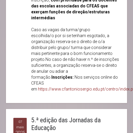
inscrição,
com prioridade para os docentes
das escolas associadas do CFEAS que
exerçam funções de direção/estruturas
intermédias
Caso as vagas da turma/grupo
escolhida/o por si se tenham esgotado, a
organização reserva-se o direito de o/a
distribuir pelo grupo/ turma que considerar
mais pertinente para o bom funcionamento
projeto.No caso de não haver n.º de inscrições
suficientes, a organização reserva-se o direito
de anular ou adiar a
formação.
Inscrições:
Nos serviços online do
CFEAS
em
https://www.cfantoniosergio.edu.pt/centro/index.
5.ª edição das Jornadas da
07
Educação
maio
2025