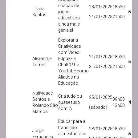
criação de
23/01/2025
18h30
Liliana
jogos
5
Santos
24/01/2025
21h00
educativos
ainda mais
geniais!
Explorar a
Criatividade
com Vídeo:
24/01/2025
18h30
Alexandre
Edpuzzle,
5
Torres
ChatGPT e
31/01/2025
21h00
YouTube como
Aliados na
Educação
Natividade
Cria tudo ou
25/01/2025
Santos e
09h00
quase tudo
4
Rolando São
13h00
(sábado)
com IA
Marcos
Educar para a
transição
28/01/2025
18h30
Jorge
alimentar face
5
Fernandes