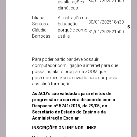
30/01/2025
21h00
às alterações
climáticas
Liliana
A Ilustração na
30/01/2025
18h30
Santos e
Educação:
5
Cláudia
porquê e como
31/01/2025
21h00
Barrocas
usá-la
Para poder participar deve possuir
computador com ligação à internet para que
possa instalar o programa ZOOM que
posteriormente será enviado para que possa
assistir à formação.
As ACD’s são validadas para efeitos de
progressão na carreira de acordo com o
Despacho nº 5741/2015, de 29/05, do
Secretário de Estado do Ensino e da
Administração Escolar
INSCRIÇÕES ONLINE NOS LINKS