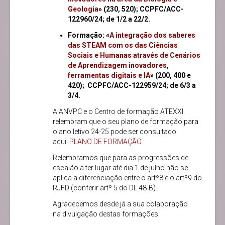
Geologia
» (230, 520); CCPFC/ACC-
122960/24; de 1/2 a 22/2.
Formação: «
A integração dos saberes
das STEAM com os das Ciências
Sociais e Humanas através de Cenários
de Aprendizagem inovadores,
ferramentas digitais e IA
» (200, 400 e
420); CCPFC/ACC-122959/24; de 6/3 a
3/4.
A ANVPC e o Centro de formação ATEXXI
relembram que o seu plano de formação para
o ano letivo 24-25 pode ser consultado
aqui:
PLANO DE FORMAÇÃO
Relembramos que para as progressões de
escalão a ter lugar até dia 1 de julho não se
aplica a diferenciação entre o artº8 e o artº9 do
RJFD (conferir artº 5 do DL 48-B).
Agradecemos desde já a sua colaboração
na divulgação destas formações.