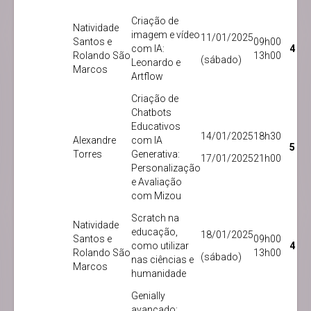
Criação de
Natividade
imagem e vídeo
11/01/2025
Santos e
09h00
com IA:
4
Rolando São
13h00
(sábado)
Leonardo e
Marcos
Artflow
Criação de
Chatbots
Educativos
14/01/2025
18h30
Alexandre
com IA
5
Torres
Generativa:
17/01/2025
21h00
Personalização
e Avaliação
com Mizou
Scratch na
Natividade
educação,
18/01/2025
Santos e
09h00
como utilizar
4
Rolando São
13h00
(sábado)
nas ciências e
Marcos
humanidade
Genially
avançado: