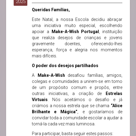
2025
Queridas Famílias,
Este Natal, a nossa Escola
decidiu abraçar
uma iniciativa muito especial, escolhendo
apoiar a
Make-A-Wish Portugal
, instituição
que realiza desejos de crianças e jovens
gravemente doentes, oferecendo-lhes
esperança, força e alegria nos momentos
mais difíceis.
O poder dos desejos partilhados
A
Make-A-Wish
desafiou famílias, amigos,
colegas e comunidades a unirem-se em torno
de um propósito comum e propôs, entre
outras iniciativas, a criação de
Estrelas
Virtuais
. Nós aceitámos o desafio e já
criámos a nossa estrela que se chama
“
Alice
Brilhante e Mágica
”
, e gostaríamos de
convidar toda a comunidade escolar a ajudar a
torná-la cada vez mais luminosa.
Para participar, basta seguir estes passos: