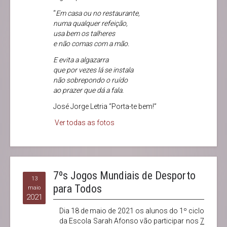
“
Em casa ou no restaurante,
numa qualquer refeição,
usa bem os talheres
e não comas com a mão.
E evita a algazarra
que por vezes lá se instala
não sobrepondo o ruído
ao prazer que dá a fala.
José Jorge Letria “Porta-te bem!”
Ver todas as fotos
7ºs Jogos Mundiais de Desporto
13
para Todos
maio
2021
Dia 18 de maio de 2021 os alunos do 1º ciclo
da Escola Sarah Afonso vão participar nos
7