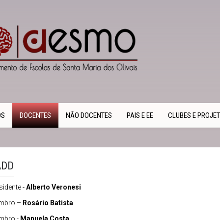
OS
DOCENTES
NÃO DOCENTES
PAIS E EE
CLUBES E PROJE
ADD
sidente -
Alberto Veronesi
mbro –
Rosário Batista
mbro -
Manuela Costa