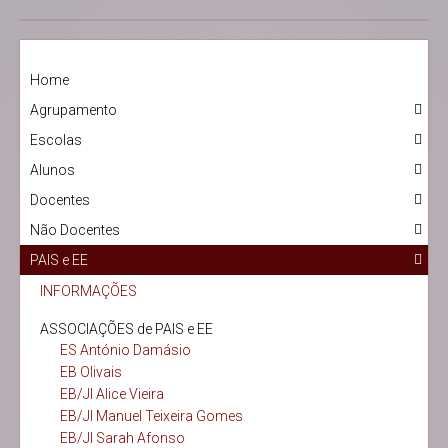
Home
Agrupamento
Escolas
Alunos
Docentes
Não Docentes
PAIS e EE
INFORMAÇÕES
ASSOCIAÇÕES de PAIS e EE
ES António Damásio
EB Olivais
EB/JI Alice Vieira
EB/JI Manuel Teixeira Gomes
EB/JI Sarah Afonso