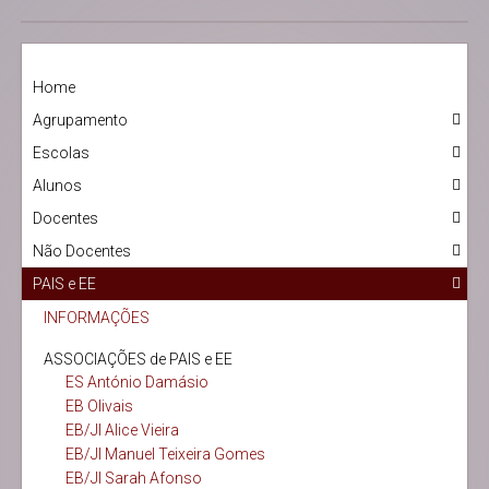
Home
Agrupamento
Escolas
Alunos
Docentes
Não Docentes
PAIS e EE
INFORMAÇÕES
ASSOCIAÇÕES de PAIS e EE
ES António Damásio
EB Olivais
EB/JI Alice Vieira
EB/JI Manuel Teixeira Gomes
EB/JI Sarah Afonso