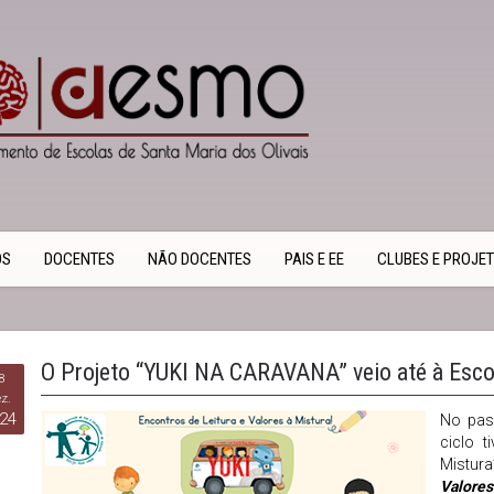
OS
DOCENTES
NÃO DOCENTES
PAIS E EE
CLUBES E PROJE
O Projeto “YUKI NA CARAVANA” veio até à Escol
8
z.
24
No pas
ciclo 
Mistur
Valores