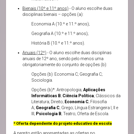
Bienais (10º e 11º anos)
- O aluno escolhe duas
disciplinas bienais – opções (a):
Economia A (10.º e 11.º anos);
Geografia A (10.º e 11.º anos);
História B (10.º e 11.º anos).
Anuais (12º)
- O aluno escolhe duas disciplinas
anuais de 12º ano, sendo pelo menos uma
obrigatoriamente do conjunto de opções (b):
Opções (b): Economia C; Geografia C;
Sociologia.
Opções (b)*: Antropologia;
Aplicações
Informáticas B
;
Ciência Política
; Clássicos da
Literatura; Direito;
Economia C
; Filosofia
A;
Geografia C
; Grego; Língua Estrangeira I, II e
III;
Psicologia B
; Teatro; Oferta de Escola.
* Oferta dependente do projeto educativo de escola
A negrito estão apresentadas as ofertas no