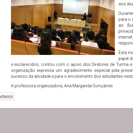
aos alu
Durant
para o 
ao Bul
privaci
inter
respons
Esta in
papel d
e esclarecidos, contou com o apoio dos Diretores de Turma 
organização expressa um agradecimento especial pela prese
sucesso da atividade e para o envolvimento dos estudantes nesta
A professora organizadora, Ana Margarida Gonçalves
nterior