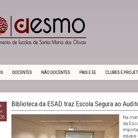
OS
DOCENTES
NÃO DOCENTES
PAIS E EE
CLUBES E PROJE
Biblioteca da ESAD traz Escola Segura ao Auditór
6
r.
26
Na manh
da Esco
import
equipa 