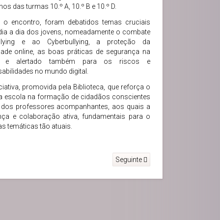
nos das turmas 10.º A, 10.º B e 10.º D.
e o encontro, foram debatidos temas cruciais
dia a dia dos jovens, nomeadamente o combate
lying e ao Cyberbullying, a proteção da
dade online, as boas práticas de segurança na
net e alertado também para os riscos e
abilidades no mundo digital.
iciativa, promovida pela Biblioteca, que reforça o
a escola na formação de cidadãos conscientes
e dos professores acompanhantes, aos quais a
nça e colaboração ativa, fundamentais para o
s temáticas tão atuais.
Seguinte