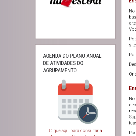
Ens
No 
bas
alt
Voc
Pod
sit
Por
AGENDA DO PLANO ANUAL
DE ATIVIDADES DO
Des
AGRUPAMENTO
Ori
Ens
Nes
dec
rec
Sup
tua
Clique aqui para consultar a
Par