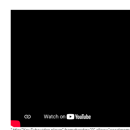
<iframe width="560" height="315" src="/www/
" title="YouTube video player" frameborder="0" allow="acceleromet