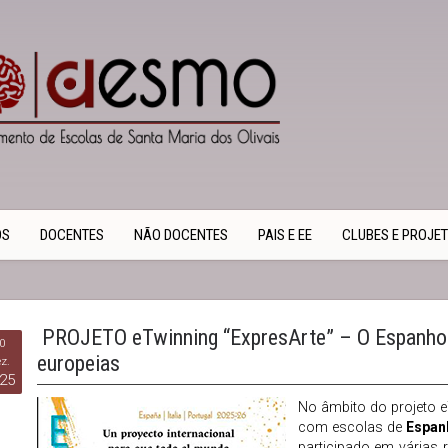
OS
DOCENTES
NÃO DOCENTES
PAIS E EE
CLUBES E PROJE
PROJETO eTwinning “ExpresArte” – O Espanhol
0
europeias
z.
25
No âmbito do projeto 
com escolas de
Espanh
participado em várias 