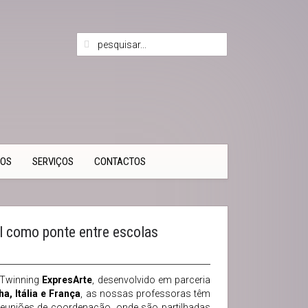
TOS
SERVIÇOS
CONTACTOS
 como ponte entre escolas
eTwinning
ExpresArte
, desenvolvido em parceria
a, Itália e França
, as nossas professoras têm
reuniões de coordenação, onde são partilhadas