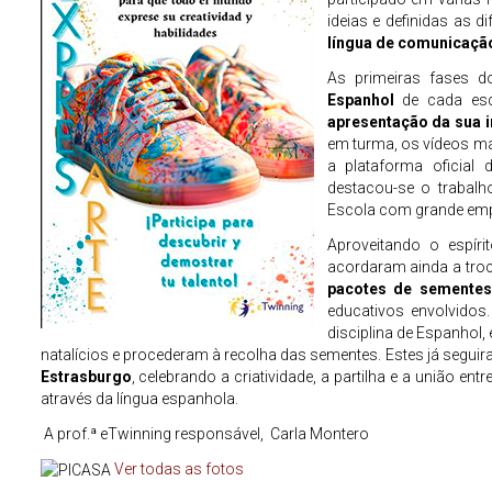
ideias e definidas as d
língua de comunicaçã
As primeiras fases d
Espanhol
de cada esc
apresentação da sua i
em turma, os vídeos ma
a plataforma oficial
destacou-se o trabal
Escola com grande empe
Aproveitando o espíri
acordaram ainda a tro
pacotes de sementes
educativos envolvidos
disciplina de Espanhol
natalícios e procederam à recolha das sementes. Estes já segu
Estrasburgo
, celebrando a criatividade, a partilha e a união 
através da língua espanhola.
A prof.ª eTwinning responsável, Carla Montero
Ver todas as fotos