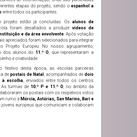
iferentes etapas do projeto, sendo o
espanhol a
o
entre todos os participantes.
o projeto estão já concluídas. Os
alunos de
ola foram desafiados a produzir
vídeos de
nstituição e da área envolvente
. Após votação
is apreciados foram selecionados para integrar
 do Projeto Europeu. No nosso agrupamento,
ho dos alunos do
11.º O
, que representaram a
nho e criatividade.
to festivo desta época, as escolas parceiras
ca de
postais de Natal
, acompanhados de
dois
 à escolha
, enviados entre todos os centros
. As turmas de
10.º P e 11.º O
, no âmbito da
, elaboraram os postais com os respetivos votos
iram rumo a
Múrcia, Astúrias, San Marino, Bari e
entre jovens europeus que comunicam e colaboram