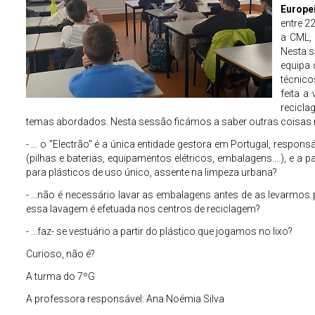
Europe
entre 2
a CML, 
Nesta s
equipa 
técnico
feita a
recicl
temas abordados. Nesta sessão ficámos a saber outras coisas mu
- ... o "Electrão" é a única entidade gestora em Portugal, respons
(pilhas e baterias, equipamentos elétricos, embalagens....), e a 
para plásticos de uso único, assente na limpeza urbana?
- ...não é necessário lavar as embalagens antes de as levarmo
essa lavagem é efetuada nos centros de reciclagem?
- ...‎faz- se vestuário a partir do plástico que jogamos no lixo?
Curioso, não é?
A turma do 7ºG
A professora responsável: Ana Noémia Silva