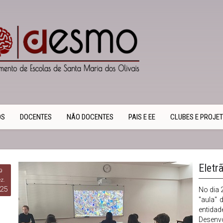
OS
DOCENTES
NÃO DOCENTES
PAIS E EE
CLUBES E PROJE
Eletr
9
z.
25
No dia 
"aula"
entida
Desenv