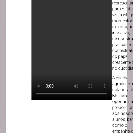
represent
para o futu
visita inte
momentos
exploraçã
interativa,
demonstr
práticas e
contextual
do papel
crescente 
no quotidi
A escola
agradece a
colaboraç
BPI pela
oportunid
proporcio
aos noss
alunos, b
como o
empenho 