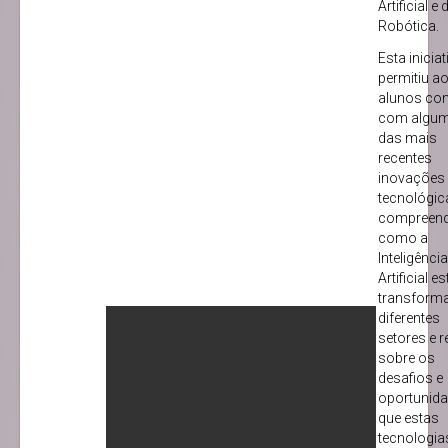
Artificial e 
Robótica.
Esta iniciat
permitiu a
alunos con
com algu
das mais
recentes
inovações
tecnológic
compreend
como a
Inteligência
Artificial es
transform
diferentes
setores e re
sobre os
desafios e
oportunid
que estas
tecnologia