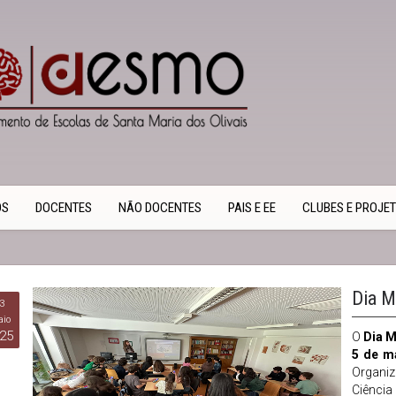
OS
DOCENTES
NÃO DOCENTES
PAIS E EE
CLUBES E PROJE
Dia M
3
io
25
O
Dia M
5 de m
Organi
Ciênci