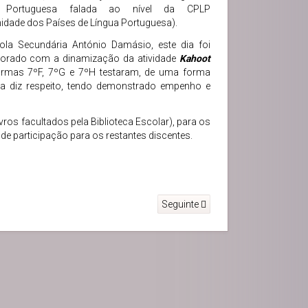
a Portuguesa falada ao nível da CPLP
dade dos Países de Língua Portuguesa).
la Secundária António Damásio, este dia foi
rado com a dinamização da atividade
Kahoot
turmas 7ºF, 7ºG e 7ºH testaram, de uma forma
sa diz respeito, tendo demonstrado empenho e
ivros facultados pela Biblioteca Escolar), para os
de participação para os restantes discentes.
Seguinte