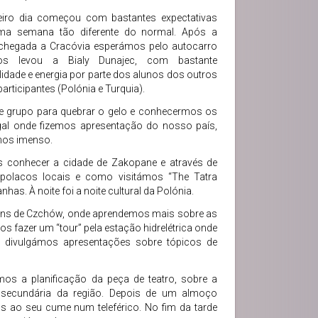
eiro dia começou com bastantes expectativas
ma semana tão diferente do normal. Após a
chegada a Cracóvia esperámos pelo autocarro
os levou a Bialy Dunajec, com bastante
lidade e energia por parte dos alunos dos outros
articipantes (Polónia e Turquia).
e grupo para quebrar o gelo e conhecermos os
ugal onde fizemos apresentação do nosso país,
amos imenso.
s conhecer a cidade de Zakopane e através de
polacos locais e como visitámos “The Tatra
s. À noite foi a noite cultural da Polónia.
agens de Czchów, onde aprendemos mais sobre as
fazer um “tour” pela estação hidrelétrica onde
 divulgámos apresentações sobre tópicos de
os a planificação da peça de teatro, sobre a
 secundária da região. Depois de um almoço
 ao seu cume num teleférico. No fim da tarde