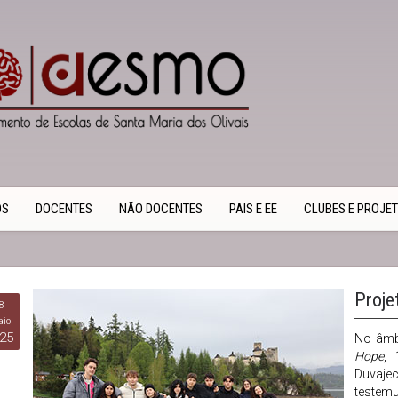
OS
DOCENTES
NÃO DOCENTES
PAIS E EE
CLUBES E PROJE
Proje
8
io
25
No âmb
Hope
, 
Duvajec
testemu