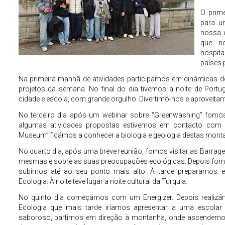
O prim
para u
nossa 
que n
hospita
países p
Na primeira manhã de atividades participamos em dinâmicas d
projetos da semana. No final do dia tivemos a noite de Port
cidade e escola, com grande orgulho. Divertimo-nos e aproveit
No terceiro dia após um webinar sobre “Greenwashing” fomo
algumas atividades propostas estivemos em contacto com 
Museum” ficámos a conhecer a biologia e geologia destas montanha
No quarto dia, após uma breve reunião, fomos visitar as Barr
mesmas e sobre as suas preocupações ecológicas. Depois fomos 
subimos até ao seu ponto mais alto. À tarde preparamos e
Ecologia. À noite teve lugar a noite cultural da Turquia.
No quinto dia começámos com um Energizer. Depois realizám
Ecologia que mais tarde iríamos apresentar a uma escolar
saboroso, partimos em direção à montanha, onde ascendemos