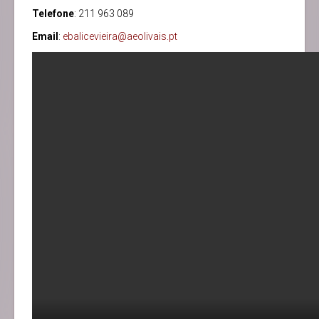
Telefone
: 211 963 089
Email
:
ebalicevieira@aeolivais.pt