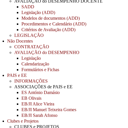
AVALIAÇÃO do DESEMPENHO DOCENTE
SADD
Legislação (ADD)
Modelos de documentos (ADD)
Procedimentos e Calendário (ADD)
Critérios de Avaliação (ADD)
LEGISLAÇÃO
Não Docentes
CONTRATAÇÃO
AVALIAÇÃO do DESEMPENHO
Legislação
Calendarização
Formulários e Fichas
PAIS e EE
INFORMAÇÕES
ASSOCIAÇÕES de PAIS e EE
ES António Damásio
EB Olivais
EB/JI Alice Vieira
EB/JI Manuel Teixeira Gomes
EB/JI Sarah Afonso
Clubes e Projetos
CLUBES e PROJETOS