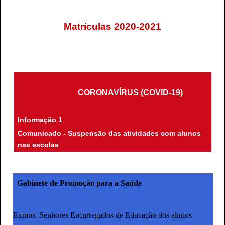
Matrículas 2020-2021
CORONAVÍRUS (COVID-19)
Informação 1
Comunicado -
Suspensão das atividades com alunos
nas escolas
Gabinete de Promoção para a Saúde
Exmos. Senhores Encarregados de Educação dos alunos