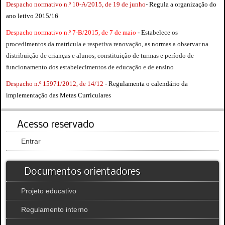
Despacho normativo n.º 10-A/2015, de 19 de junho
-
Regula a organização do
ano letivo 2015/16
Despacho normativo n.º 7-B/2015, de 7 de maio
-
E
stabelece os
procedimentos da matrícula e respetiva renovação, as normas a observar na
distribuição de crianças e alunos, constituição de turmas e período de
funcionamento dos estabelecimentos de educação e de ensino
Despacho n.º 15971/2012, de 14/12
- Regulamenta o calendário da
implementação das Metas Curriculares
Acesso reservado
Entrar
Documentos orientadores
Projeto educativo
Regulamento interno